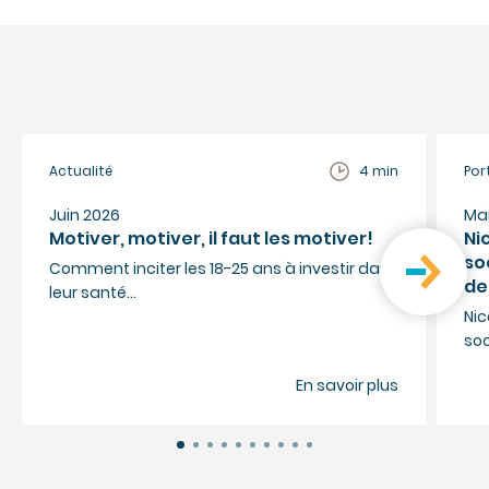
Actualité
4 min
Por
Juin 2026
Ma
Motiver, motiver, il faut les motiver!
Ni
so
Comment inciter les 18-25 ans à investir dans
de
leur santé…
Nic
so
En savoir plus