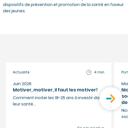
dispositifs de prévention et promotion de la santé en faveur
des jeunes.
Actualité
4 min
Por
Juin 2026
Ma
Motiver, motiver, il faut les motiver!
Ni
so
Comment inciter les 18-25 ans à investir dans
de
leur santé…
Nic
so