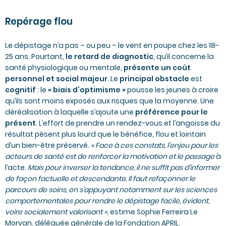
Repérage flou
Le dépistage n’a pas – ou peu – le vent en poupe chez les 18-
25 ans. Pourtant,
le retard de diagnostic
, qu’il concerne la
santé physiologique ou mentale,
présente un coût
personnel et social majeur
. Le
principal obstacle
est
cognitif
: le
« biais d’optimisme »
pousse les jeunes à croire
qu’ils sont moins exposés aux risques que la moyenne. Une
déréalisation à laquelle s’ajoute une
préférence pour le
présent
. L’effort de prendre un rendez-vous et l’angoisse du
résultat pèsent plus lourd que le bénéfice, flou et lointain
d’un bien-être préservé.
« Face à ces constats, l’enjeu pour les
acteurs de santé est de renforcer la motivation et le passage
à
l’acte.
Mais pour inverser la tendance, il ne suffit pas d’informer
de façon factuelle et descendante. Il faut refaçonner le
parcours de soins, en s’appuyant notamment sur les sciences
comportementales pour rendre le dépistage facile, évident,
voire socialement valorisant »
, estime Sophie Ferreira Le
Morvan, déléguée générale de la Fondation APRIL.