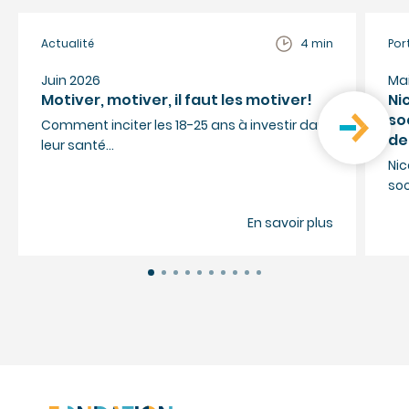
Actualité
4 min
Por
Juin 2026
Ma
Motiver, motiver, il faut les motiver!
Ni
so
Comment inciter les 18-25 ans à investir dans
de
leur santé…
Nic
so
En savoir plus