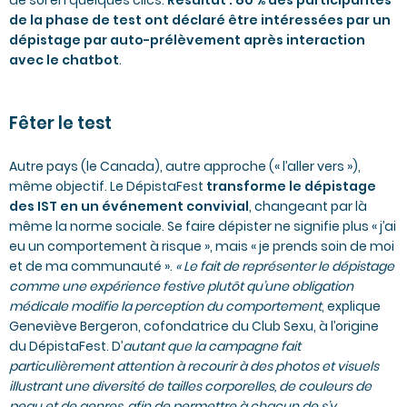
de soi en quelques clics.
Résultat : 80 % des participantes
de la phase de test ont déclaré être intéressées par un
dépistage par auto-prélèvement après interaction
avec le chatbot
.
Fêter le test
Autre pays (le Canada), autre approche (« l’aller vers »),
même objectif. Le
DépistaFest
transforme le dépistage
des IST en un événement convivial
, changeant par là
même la norme sociale. Se faire dépister ne signifie plus « j’ai
eu un comportement à risque », mais « je prends soin de moi
et de ma communauté ».
« Le fait de représenter le dépistage
comme une expérience festive plutôt qu’une obligation
médicale modifie la perception du comportement
, explique
Geneviève Bergeron, cofondatrice du Club Sexu, à l’origine
du DépistaFest. D’
autant que la campagne fait
particulièrement attention à recourir à des photos et visuels
illustrant une diversité de tailles corporelles, de couleurs de
peau et de genres, afin de permettre à chacun de s’y