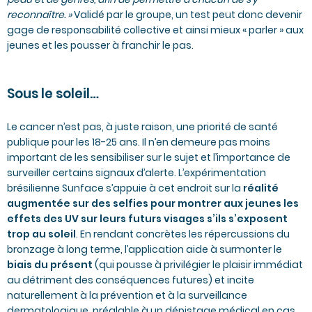
reconnaître. »
Validé par le groupe, un test peut donc devenir
gage de responsabilité collective et ainsi mieux « parler » aux
jeunes et les pousser à franchir le pas.
Sous le soleil…
Le cancer n’est pas, à juste raison, une priorité de santé
publique pour les 18-25 ans. Il n’en demeure pas moins
important de les sensibiliser sur le sujet et l’importance de
surveiller certains signaux d’alerte. L’
expérimentation
brésilienne Sunface
s’appuie à cet endroit sur la
réalité
augmentée sur des selfies
pour montrer aux jeunes les
effets des UV sur leurs futurs visages s’ils s’exposent
trop au soleil
. En rendant concrètes les répercussions du
bronzage à long terme, l’application aide à surmonter le
biais du présent
(qui pousse à privilégier le plaisir immédiat
au détriment des conséquences futures) et incite
naturellement à la prévention et à la surveillance
dermatologique, préalable à un dépistage médical en cas