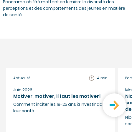
Panorama chiffré mettant en lumière la diversité des
perceptions et des comportements des jeunes en matière
de santé.
Actualité
4 min
Por
Juin 2026
Ma
Motiver, motiver, il faut les motiver!
Ni
so
Comment inciter les 18-25 ans à investir dans
de
leur santé…
Nic
so